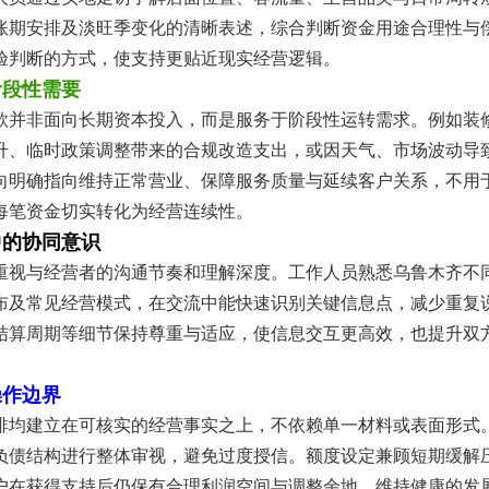
账期安排及淡旺季变化的清晰表述，综合判断资金用途合理性与
验判断的方式，使支持更贴近现实经营逻辑。
阶段性需要
款并非面向长期资本投入，而是服务于阶段性运转需求。例如装
升、临时政策调整带来的合规改造支出，或因天气、市场波动导
向明确指向维持正常营业、保障服务质量与延续客户关系，不用
每笔资金切实转化为经营连续性。
中的协同意识
重视与经营者的沟通节奏和理解深度。工作人员熟悉乌鲁木齐不
布及常见经营模式，在交流中能快速识别关键信息点，减少重复
结算周期等细节保持尊重与适应，使信息交互更高效，也提升双
操作边界
排均建立在可核实的经营事实之上，不依赖单一材料或表面形式
负债结构进行整体审视，避免过度授信。额度设定兼顾短期缓解
户在获得支持后仍保有合理利润空间与调整余地，维持健康的发