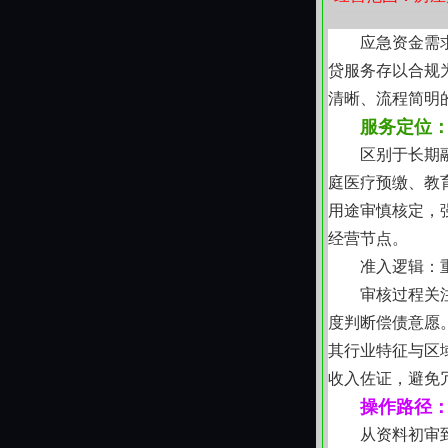
愿意坐下来，听
实、着眼长远的
应急资金需
贷服务存以合规
清晰、流程简明
服务定位
区别于长期
庭医疗预缴、教
用途审慎核定，
经营节点。
准入逻辑：
审核过程关
度判断偿债意愿
其行业特征与区
收入佐证，避免
操作路径
从资料初审