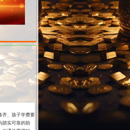
凑齐、孩子学费要
为踏实可靠的助