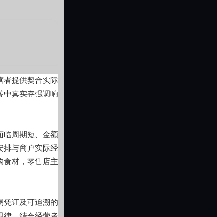
间。它不替代长期
锁反应如放弃订
的支持方式，正逐
营者提供契合实际
转中真实存强调响
面临周期短、金额
安排与商户实际经
购食材，零售店主
易凭证及可追溯的
规律，结合经营者