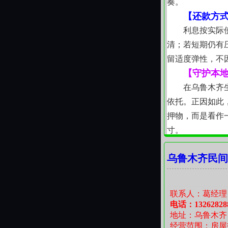
奏。
【还款方
利息按实际
清；若短期仍有
留适度弹性，不
【守护本
在乌鲁木齐
依托。正因如此
押物，而是看作
寸。
【小问题
乌鲁木齐民间
有人担心“
溯、人员是否可
承诺。若您对项
联系人：葛经理
【房子还
电话：13262828
地址：乌鲁木齐
无论您当前
经营范围：房屋