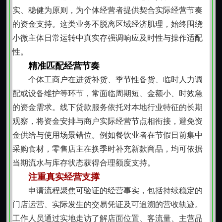
的措施，亦不向无关第三方传递信息。同时鼓励借款人
实、稳健为原则，为个体经营者提供契合实际经营节奏
主动沟通履约困难，视情况协商调整还款节奏，体现对
的资金支持。这类业务不脱离区域经济肌理，始终围绕
现实约束条件的尊重。
小微主体日常运转中真实存强调响应及时性与操作适配
区域适配：契合本地经济节奏与生活习惯
性。
乌鲁木齐作为多民族聚居、商贸活跃的城市，居民
精准匹配经营节奏
收入结构呈现多元化特征。服务设计参考本地工资发放
个体工商户在进货补货、季节性备货、临时人力调
周期、农牧产品销售旺季、小型工程结算节奏等实际因
配或设备维护等环节，常面临周期短、金额小、时效急
素，在还款节点设置上保留适度弹性。对使用维吾尔语
的资金需求。线下贷款服务依托对本地行业特征的长期
沟通的申请人，提供双语材料说明及现场解释支持，保
观察，将资金安排与商户实际经营节点相衔接，避免资
障信息获取的完整性与准确性。
金供给与使用场景错位。例如餐饮业者在节假日前集中
持续优化：基于反馈迭代服务细节
采购食材，零售店主在换季时补充新款商品，均可依据
运营过程中定期梳理常见咨询问题与操作难点，针
当期流水与库存状态获得合理额度支持。
对材料准备指引、还款提醒方式、线下沟通便利性等方
注重真实经营支撑
面持续微调。例如优化纸质材料清单排版，增加关键字
申请流程聚焦可验证的经营事实，包括持续稳定的
段填写示例；在还款日前增设短信与语音双重提示；对
门店运营、实际发生的交易凭证及可追溯的营收轨迹。
行动不便者提供预约上门核验服务（限城区范围内）。
工作人员通过实地走访了解店面位置、客流量、主营品