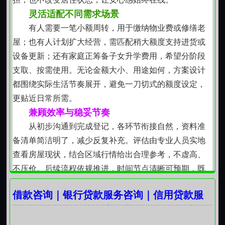
活稳定性。
灵活适配不同需求场景
合规运作的底层逻辑：尊重规则与个体差异并重
有人需要一笔小额周转，用于缴纳物业费或修缮老
业务开展严格遵循现行法律法规及地方监管导向，
屋；也有人计划扩大经营，需匹配稍大额度支持进货或
不突破利率上限，不捆绑销售，不附加不合理条件。针
设备更新；还有家庭正筹备子女升学费用，希望分阶段
对不同年龄层、职业类型与家庭结构的申请人，采用差
支取、按需使用。无论金额大小、用途如何，方案设计
异化评估维度，既承认个体经济状况的多样性，也坚持
都围绕实际生活节奏展开，避免一刀切式的额度设定，
基本风控底线，确保每笔资金支持具备可持续偿还基
更贴近日常所需。
础。
兼顾效率与稳妥节奏
持续陪伴的后续支持：不止于环节
从初步沟通到完成登记，各环节衔接自然，资料准
资金划转后，提供清晰的还款提醒与账务查询路
备清单简洁明了，减少反复补充。评估由专业人员实地
径。如遇临时性收入波动，可在约定框架内协商调整还
查看房屋现状，结合区域行情给出合理参考，不虚高、
款安排。同时定期更新相关政策动向与金融知识要点，
不压价。后续流程依规推进，时间节点清晰可预期，既
帮助客户提升财务规划能力，逐步增强自主应对资金需
不仓促赶工，也不无故拖延，把“稳”字落在每一步里。
求变化的信心与手段。
借款咨询｜银行贷款服务咨询｜信用贷款服
不止于房产，多元方式协同支持
务咨询｜资金周转｜房屋车辆抵押。
若名下暂无房产，但有稳定收入来源或公积金缴存
记录，也可结合实际情况探讨其他可行路径。例如依托