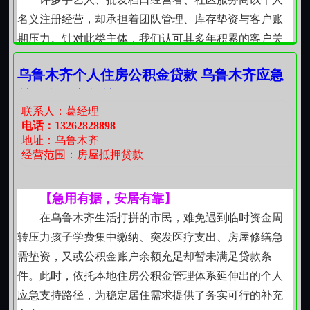
建议，形成超越单纯资金支持的良性互动。
名义注册经营，却承担着团队管理、库存垫资与客户账
持续关注经营韧性建设
期压力。针对此类主体，我们认可其多年积累的客户关
资金支持之外，更关注商户应对波动的能力积累。
系、手艺口碑、固定合作渠道等隐性资产价值。材料准
通过定期回访了解经营变化，协助梳理现金流管理要
乌鲁木齐个人住房公积金贷款 乌鲁木齐应急
备聚焦营业执照、近一年银行对账单、代表性销售凭证
点，提示常见风险节点，如应收账款周期拉长、供应商
贷款个人应急贷款
及经营场所权属说明，审核逻辑尊重个体经济的务实特
账期收紧等情形下的应对思路。这种伴随式支持，有助
联系人：葛经理
征。
电话：13262828898
于个体经营者在复杂环境中逐步增强内生调节能力，实
灵活用款，匹配不同阶段节奏
地址：乌鲁木齐
现更可持续的运转状态。
经营范围：房屋抵押贷款
短期资金用于应对节前备货、临时仓储扩容或突发
维修支出；中期安排覆盖设备升级、视觉更新或线上平
台入驻费用；长期则可支撑轻资产加盟、区域代理权获
【急用有据，安居有靠】
取或自有仓储建设。每笔资金的使用规划均与申请人当
在乌鲁木齐生活打拼的市民，难免遇到临时资金周
期实际业务动线对齐，避免资金闲置或错配导致的效率
转压力孩子学费集中缴纳、突发医疗支出、房屋修缮急
损耗。
需垫资，又或公积金账户余额充足却暂未满足贷款条
风控逻辑扎根于实地观察
件。此时，依托本地住房公积金管理体系延伸出的个人
除书面材料外，必要时会结合乌鲁木齐本地商业生
应急支持路径，为稳定居住需求提供了务实可行的补充
态特点开展简要现场了解例如查看早市摊位出货频次、