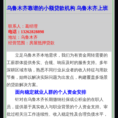
缴存义务的市民更易获得响应。每一次按时汇缴，都在
乌鲁木齐靠谱的小额贷款机构 乌鲁木齐上班
为潜在的资金支持积累真实可信的依据。
族贷款
【用途清晰，闭环管理】
所支持的资金仅限用于家庭基本生活保障范畴内的
联系人：葛经理
必要开支，包括但不限于：医保报销后个人承担的合规
电话：13262828898
地址：乌鲁木齐
医疗费用、子女义务教育阶段的学杂费用、自有住房漏
经营范围：房屋抵押贷款
水漏电等影响安全使用的紧急维修支出、以及因不可抗
力导致的阶段性收入中断补偿。所有资金流向均通过银
立足乌鲁木齐本地需求，我们为有资金周转需要的
行专户闭环处理，确保专款专用，也保障资金使用的可
工薪群体提供务实、合规、响应及时的服务支持。多年
追溯性与合规性。
深耕区域市场，熟悉不同行业从业者的收入特征与用款
【流程精简，响应有序】
节奏，始终以解决实际问题为出发点，构建覆盖多场景
从材料提交到资金划转，全程依托线上服务平台完
的贷款解决方案。
成。申请人只需提供身份证明、近期缴存明细、用途佐
面向稳定就业人群的个人资金安排
证材料（如缴费通知单、维修报价单、诊疗凭证等），
针对在乌鲁木齐长期缴纳社保或公积金的在职人
系统自动比对关键字段，人工复核环节聚焦材料真实性
员，提供基于真实收入与职业背景的个人资金支持。审
与用途合理性。审核周期以工作日计，不承诺即时响
批过程关注工作连续性、收入稳定性及合理负债水平，