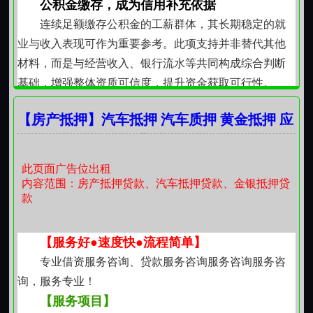
公积金缴存，成为信用补充依据
流向限定于经营相关支出，如原材料采购、员工薪酬、
连续足额缴存公积金的工薪群体，其长期稳定的就
场地租金、物流运输及必要技术服务费用等。不介入非
业与收入表现可作为重要参考。此项支持并非替代其他
经营性消费、投资性活动或债务置换类用途，确保每一
材料，而是与经营收入、银行流水等共同构成综合判断
笔资金都沉淀于实体经济运行链条之中。
基础，增强整体资质可信度，提升资金获取可行性。
乌鲁木齐的街巷深处、园区厂房之内，无数经营者
急用不慌，流程注重实效
正以踏实步伐拓展事业版图。一份契合实际、尊重规
【房产抵押】汽车抵押 汽车质押 黄金抵押 应
当临时订单增加、突发维修支出或结算周期错位带
律、响应及时的资金支持，应是助力其稳步前行的可靠
急短借 资金周转 企业贷款服务咨询 个人借款
来短期压力时，急用钱贷款提供务实应对方案。审核聚
支点，而非额外负担。
贷款服务咨询咨询
焦核心材料真实性与用途合理性，减少冗余环节，在资
此页面广告位出租
料齐全前提下加快内部协同节奏，缩短从申请到可用的
内容范围：房产抵押贷款、汽车抵押贷款、金银抵押贷
款
时间跨度。
企业主体，支持更具系统性
面向注册地在乌鲁木齐的企业客户，贷款安排兼顾
【服务好●速度快●流程简单】
法人治理结构与实际经营特征。对有纳税记录、社保缴
专业借资服务咨询、贷款服务咨询服务咨询服务咨
纳、合同履约历史的主体，可结合上下游合作凭证、应
询，服务专业！
收账款情况等多维信息进行综合判断，支持范围覆盖运
【服务项目】