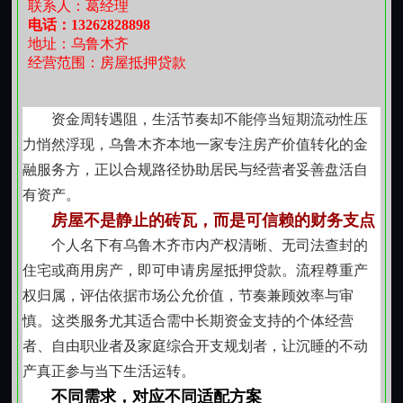
展从月月缴存，到急时可依，再到安家筑梦，每一步都
联系人：葛经理
面向持有有效营业执照、具备持续经营记录的个体
电话：13262828898
环环相扣，稳扎稳打。
工商户及小微企业主，提供与实际经营流水、纳税情况
地址：乌鲁木齐
或进销存数据相匹配的资金支持。注重业务真实性与回
经营范围：房屋抵押贷款
款可持续性，避免脱离经营实质的纯信用透支，支持采
购备货、设备更新、旺季扩产等真实经营环节。
资金周转遇阻，生活节奏却不能停当短期流动性压
应对突发资金压力的稳妥响应机制
力悄然浮现，乌鲁木齐本地一家专注房产价值转化的金
当面临医疗支出、子女教育、房屋修缮等不可预见
融服务方，正以合规路径协助居民与经营者妥善盘活自
的刚性用款时，可启动快速响应流程。材料准备精简务
有资产。
实，审核聚焦核心要件，节奏兼顾合规性与时效性。不
房屋不是静止的砖瓦，而是可信赖的财务支点
鼓励非理性举债，但尊重合理生活安排中的阶段性资金
个人名下有乌鲁木齐市内产权清晰、无司法查封的
缺口。
住宅或商用房产，即可申请房屋抵押贷款。流程尊重产
依托不动产价值的长期资金规划选项
权归属，评估依据市场公允价值，节奏兼顾效率与审
对名下拥有乌鲁木齐市内合法产权住房的申请人，
慎。这类服务尤其适合需中长期资金支持的个体经营
可结合房产估值与使用年限，提供期限较长、利率相对
者、自由职业者及家庭综合开支规划者，让沉睡的不动
平稳的资金安排。房产作为增信参考，不改变实际居住
产真正参与当下生活运转。
权益，办理过程依法依规，权属清晰，登记手续完备。
不同需求，对应不同适配方案