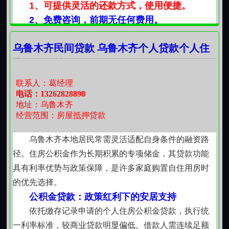
1、可提供灵活的还款方式，使用便捷。
2、免费咨询，前期无任何费用。
3、免费提供适合您的方案，在线服务。
乌鲁木齐民间贷款 乌鲁木齐个人贷款个人住
一次合作，真诚服务！一年365天，在线为您提供咨
房公积金贷款
询服务！欢迎咨询，用心服务每一位客户！
联系我时，请说是在红火网看到的，谢谢！
联系人：葛经理
电话：13262828898
地址：乌鲁木齐
经营范围：房屋抵押贷款
乌鲁木齐本地居民常需灵活适配自身条件的融资路
径。住房公积金作为长期积累的专项储金，其贷款功能
具有利率优势与政策保障，是许多家庭购置自住用房时
的优先选择。
公积金贷款：政策红利下的安居支持
依托缴存记录申请的个人住房公积金贷款，执行统
一利率标准，较商业贷款明显偏低。借款人需连续足额