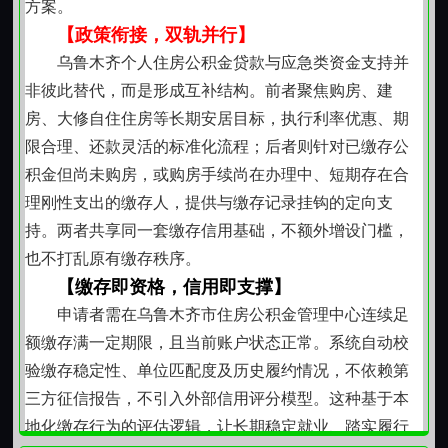
方案。
建材市场档口日均询价量、汽配城仓库周转节奏等。这
【政策衔接，双轨并行】
种贴近一线的判断方式，让支持决策更契合边疆地区特
乌鲁木齐个人住房公积金贷款与应急类资金支持并
有的产业节奏与信用形成机制。
非彼此替代，而是形成互补结构。前者聚焦购房、建
手续精简，重在可持续协作
房、大修自住住房等长期安居目标，执行利率优惠、期
整个流程强调材料真实性与信息一致性，不设置复
限合理、还款灵活的标准化流程；后者则针对已缴存公
杂层级审批。从资料提交到较终确认，注重各环节反馈
积金但尚未购房，或购房手续尚在办理中、短期存在合
时效，减少反复补件。我们相信，良好的合作关系始于
理刚性支出的缴存人，提供与缴存记录挂钩的定向支
彼此坦诚，成于长期共赢每一次资金支持，都是对乌鲁
持。两者共享同一套缴存信用基础，不额外增设门槛，
木齐本地经济毛细血管的一次切实托举。
也不打乱原有缴存秩序。
【缴存即资格，信用即支撑】
申请者需在乌鲁木齐市住房公积金管理中心连续足
额缴存满一定期限，且当前账户状态正常。系统自动校
验缴存稳定性、单位匹配度及历史履约情况，不依赖第
三方征信报告，不引入外部信用评分模型。这种基于本
地化缴存行为的评估逻辑，让长期稳定就业、踏实履行