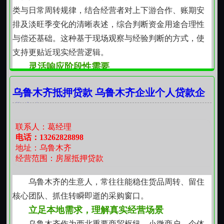
所有改进均以提升使用体验的真实性与可持续性为目
类与日常周转规律，结合经营者对上下游合作、账期安
标。
排及淡旺季变化的清晰表述，综合判断资金用途合理性
价值内核：助力个体在变动环境中保持财务韧性
与偿还基础。这种基于现场观察与经验判断的方式，使
小额应急支持的本质，是帮助普通人应对非预期波
支持更贴近现实经营逻辑。
动时保有选择权与缓冲空间。它不替代长期财务规划，
灵活响应阶段性需要
但为过渡阶段提供必要支点。当一笔资金能避免因短期
个人经营贷款并非面向长期资本投入，而是服务于
缺位导致的连锁反应如放弃订单、延误治疗或中断学业
乌鲁木齐抵押贷款 乌鲁木齐企业个人贷款企
阶段性运转需求。例如装修后软装添置、突发性物流成
其意义已超越数字本身。这种务实、克制且具人文温度
业生意借款
本上升、临时政策调整带来的合规改造支出，或因天
的支持方式，正逐渐成为本地居民金融生活中值得信赖
气、市场波动导致的短期回款延迟。资金使用方向明确
联系人：葛经理
的组成部分。
指向维持正常营业、保障服务质量与延续客户关系，不
电话：13262828898
地址：乌鲁木齐
用于非经营性消费或资产购置，确保每笔资金切实转化
经营范围：房屋抵押贷款
为经营连续性。
强化过程中的协同意识
乌鲁木齐的生意人，常往往能稳住货品周转、留住
服务过程中重视与经营者的沟通节奏和理解深度。
核心团队、抓住转瞬即逝的采购窗口。
工作人员熟悉乌鲁木齐不同城区的商圈特点、主要产业
立足本地需求，理解真实经营场景
分布及常见经营模式，在交流中能快速识别关键信息
乌鲁木齐作为西北重要商贸枢纽，小微商户、个体