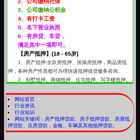
2、公司缴纳社保
结果，但坚持把已知情况讲清楚、把能做的事做到位。
3、公司缴纳公积金
用好已有资源，也是理性生活的体现
4、有打卡工资
房产不只是居所，更是多年积累的实物载体。在需
5、名下营业执照
要时将其转化为可用资源，并非无奈之举，而是对资产
6、有房贷、车贷，
价值的务实运用。许多朋友正是通过一次清晰规划，缓
满足其中一项即可。
解了阶段性压力，也为后续安排腾出了更多余地。关键
【房产抵押】(18 - 65岁)
不在“借”，而在于“理”理清需求、理顺步骤、理出节奏。
1、房产抵押:全款房抵押、按揭房抵押，商品房抵
乌鲁木齐的四季分明，生活节奏也自有章法。资金
押，各种房产性质都可办理快速抵押借贷服务咨询。
问题同样如此，不必强求速解，但求路径可靠、过程踏
2、别墅抵押、商铺抵押、住宅抵押、写字楼抵押。
实、结果可控。有房可依，有路可循，有问必答，有事
3、不限民族
可托。
4、无前期费用、随借随还。
网站首页
行业资讯
所需资料: 房产证、身份证、户口本、结婚证
行业知识
业务类型: 房屋抵押，当**
网站关键词：房产抵押贷款、房子抵押贷款、房屋抵
【车辆抵押】
押贷款、压房贷款，金银、车辆及其他抵押贷款。
1、押车资金咨询；本人车、公司车、贷款服务咨询