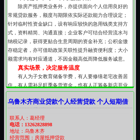
公积金缴存记录的价值延伸应用
除房产抵押类业务外，亦提供面向个人信用良好的
乌鲁木齐市正常连续缴存公积金的职工，其长期稳
常规贷款服务，额度与期限依实际还款能力合理设定；
定的缴存行为本身即反映良好职业状态与收入基础。据
针对临时性资金缺口，设有响应较快的急用钱类支持方
此可获得与其缴存水平、账户余额及工作年限相匹配的
式，资料精简、沟通直接；企业客户可结合经营流水与
资金支持方案，体现制度性保障对个人财务韧性的正向
纳税记录，获得更贴合生意周期的资金补充；公积金缴
作用。
存稳定者，亦可借助政策关联性提升融资便利度；大小
所有服务均建立在真实交易背景与充分沟通基础
额需求均有对应通道，不因金额高低而降低服务诚意。
上，坚持审慎评估、合理授信、用途可控的原则。不夸
真实场景，决定服务温度
大能力，不回避责任，不简化风险提示。每一笔资金安
有人为子女教育储备学费，有人要修缮老宅改善居
排，都力求与申请人的现实处境、收入节奏和生活目标
住，有人需补足旺季备货资金，也有人正筹备新店开业
保持一致。我们相信，稳健的财务支持应当源于理解，
每一份申请背后，都是具体的生活图景。因此，材料准
成于尊重，落于可行。
乌鲁木齐商业贷款个人经营贷款 个人短期借
备强调清晰易懂，沟通环节注重倾听本意，审批逻辑立
钱个人经营贷款
足本地房产交易习惯与收入结构特征，避免脱离实际的
联系人：葛经理
模板化判断。
电话：13262828898
所有操作严格遵循现行法规框架，抵押登记由产权
地址：乌鲁木齐
部门直接受理，资金往来通过银行监管账户完成，全程
经营范围：房屋抵押贷款