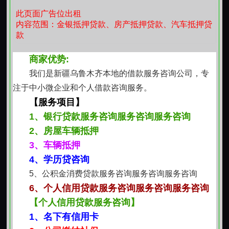
此页面广告位出租
正常缴存的公积金账户，梳理可支持的额度空间；或根
内容范围：金银抵押贷款、房产抵押贷款、汽车抵押贷
据经营年限、流水特征，匹配适合的经营类资金安排。
款
每种方式都有其适用边界和操作逻辑，不混淆、不替
代，只做客观说明与合理建议。
商家优势:
尊重个体差异，不设统一门槛
我们是新疆乌鲁木齐本地的借款服务咨询公司，专
不同年龄、职业、家庭结构的人，对资金使用的节
注于中小微企业和个人借款咨询服务。
奏与期待各有不同。有人倾向一次性解决，有人偏好分
【服务项目】
期调节；有人重视操作便捷性，有人更在意长期成本结
1、银行贷款服务咨询服务咨询服务咨询
构。服务过程中不预设标准答案，而是倾听具体处境，
2、房屋车辆抵押
协助厘清优先级，再共同判断哪种方式当前更契合实
3、车辆抵押
际。
4、学历贷咨询
真实透明，从材料到反馈都经得起推敲
5、公积金消费贷款服务咨询服务咨询服务咨询
所有涉及的材料类型、登记要求、周期节点，均以
6、个人信用贷款服务咨询服务咨询服务咨询
乌鲁木齐现行规范为基准，不夸大效力，不模糊表述。
【个人信用贷款服务咨询】
过程中如遇政策微调或材料细节需完善，会及时同步说
1、名下有信用卡
明原因与调整方向，确保信息对称。不承诺无法兑现的