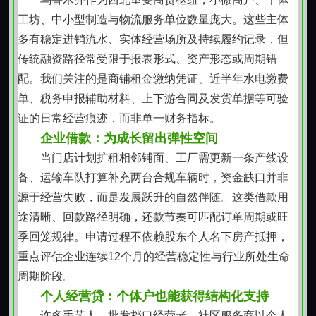
点，减少重复说明。对于语言习惯、记账方式、结算周
工坊、中小型制造与物流服务单位数量庞大。这些主体
期等细节保持尊重与适应，使信息交互更高效，也提升
多有稳定进销流水、实体经营场所及持续履约记录，但
双方对资金使用效果的共同预期。
传统融资路径常受限于报表形式、资产形态或周期错
坚守审慎操作边界
配。我们关注的是商铺租金缴纳凭证、近半年水电缴费
所有资金安排均建立在可核实的经营事实之上，不
单、税务申报辅助材料、上下游合同及发货单据等可验
依赖单一材料或表面形式。对经营稳定性、收入可持续
证的日常经营痕迹，而非单一财务指标。
性及负债结构进行整体审视，避免过度授信。额度设定
企业借款：为成长留出弹性空间
兼顾短期缓解压力与后续自主周转能力，确保商户在获
当门店计划扩租相邻铺面、工厂需更新一条产线设
得支持后仍保有合理利润空间与调整余地，维持健康的
备、运输车队打算补充两台合规车辆时，资金缺口并非
发展惯性。
源于经营失败，而是发展跃升的自然伴随。这类借款用
体现地域服务温度
途清晰、回款路径明确，还款节奏可匹配订单周期或旺
乌鲁木齐作为多民族聚居、多业态并存的城市，经
季回笼规律。申请过程不依赖股东个人名下房产抵押，
营形态丰富多元。服务设计充分考虑本地商户在语言沟
重点评估企业连续12个月的经营稳定性与行业所处生命
通、营业时间、节庆安排等方面的实际情况，流程安排
周期阶段。
尊重日常经营节奏，避免干扰正常营业秩序。工作人员
个人经营贷：个体户也能获得结构化支持
具备本地生活经验与行业常识，能就经营难点提供务实
许多手艺人、批发档口经营者、社区服务商以个人