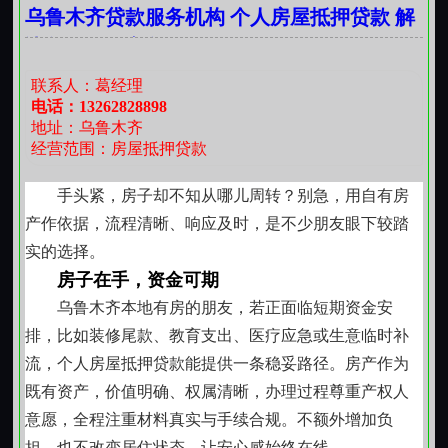
乌鲁木齐贷款服务机构 个人房屋抵押贷款 解
估，包括工资流水、社保缴纳记录、纳税凭证等可验证
决您的燃眉之急
信息。审批过程注重实质审核，不依赖单一指标，确保
资金流向与借款人真实需求相匹配。
联系人：葛经理
本地化服务响应：熟悉区域特点的操作基础
电话：13262828898
地址：乌鲁木齐
乌鲁木齐气候条件、产业分布与居民生活节奏具有
经营范围：房屋抵押贷款
鲜明地域特征，服务提供方长期扎根本地，对不同行业
从业者的收入周期、常见资产形式及家庭财务结构有基
手头紧，房子却不知从哪儿周转？别急，用自有房
础认知。在资料准备、面谈沟通、合同签署等环节，能
产作依据，流程清晰、响应及时，是不少朋友眼下较踏
结合本地习惯优化协作方式，减少理解偏差，提升服务
实的选择。
适配度。
房子在手，资金可期
风险意识贯穿始终：稳健操作的基本前提
乌鲁木齐本地有房的朋友，若正面临短期资金安
所有资金支持均建立在借款人充分知情、自主决策
排，比如装修尾款、教育支出、医疗应急或生意临时补
的基础上。工作人员会如实说明各项成本构成、还款节
流，个人房屋抵押贷款能提供一条稳妥路径。房产作为
奏及逾期可能产生的影响，不诱导超额借贷，不模糊关
既有资产，价值明确、权属清晰，办理过程尊重产权人
键条款。鼓励客户根据家庭收支状况设定合理借款规
意愿，全程注重材料真实与手续合规。不额外增加负
模，预留必要流动性，避免因短期资金压力影响长期生
担，也不改变居住状态，让安心感始终在线。