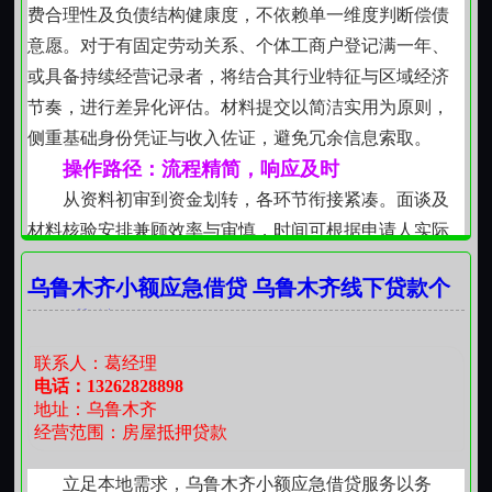
中感受到的踏实与分寸。
费合理性及负债结构健康度，不依赖单一维度判断偿债
【小问题，值得认真对待】
意愿。对于有固定劳动关系、个体工商户登记满一年、
有人担心“民间借贷”听起来不够稳妥，其实关键不在
或具备持续经营记录者，将结合其行业特征与区域经济
名号，而在操作是否透明、条款是否可溯、人员是否可
节奏，进行差异化评估。材料提交以简洁实用为原则，
联系。我们坚持面签协议、留存凭证、逐条释义，所有
侧重基础身份凭证与收入佐证，避免冗余信息索取。
约定落于纸面，不依赖口头承诺。若您对项细节存疑，
操作路径：流程精简，响应及时
随时可以提出，我们一起厘清，直到心里有底再推进。
从资料初审到资金划转，各环节衔接紧凑。面谈及
【房子还在，路就一直通着】
材料核验安排兼顾效率与审慎，时间可根据申请人实际
无论您当前处于事业上升期、家庭建设期，还是偶
日程协调。资金到账后附带明确的还款计划说明，包含
遇阶段性波动，只要房产状态良好，我们就愿意坐下
乌鲁木齐小额应急借贷 乌鲁木齐线下贷款个
分期期数、每期金额及对应时间节点，便于资金使用者
来，听您讲清楚难处，一起琢磨切实可行的解决路径。
人经营贷款
统筹安排后续收支。整个过程无中间环节介入，亦不附
这不是的交易，而是一段基于现实、着眼长远的协作关
加额外服务费用。
联系人：葛经理
系。在乌鲁木齐这片土地上，稳住住所，往往就是稳住
风险控制：双向责任意识贯穿始终
电话：13262828898
向前走的底气。
地址：乌鲁木齐
借贷关系建立在双方充分理解条款基础上，所有约
经营范围：房屋抵押贷款
定内容以书面形式载明，关键条款采用通俗语言释义。
逾期处理严格依照事先约定执行，不采取影响基本生活
立足本地需求，乌鲁木齐小额应急借贷服务以务