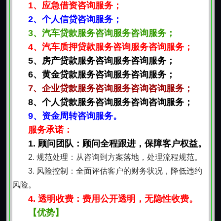
营维护、技术改进及团队建设等常规发展需求。
1、应急借资咨询服务；
个人信用，始终是基础支点
2、个人信贷咨询服务；
所有产品均以借款人真实身份、稳定收入和合理负
3、汽车贷款服务咨询服务咨询服务；
债水平为前提。不脱离实际收入空谈额度，不忽视已有
4、汽车质押贷款服务咨询服务咨询服务；
债务统筹规划还款能力。每一笔资金安排都建立在可验
5、房产贷款服务咨询服务咨询服务；
证的收支基础上，确保使用方向与偿还能力相匹配，保
6、黄金贷款服务咨询服务咨询服务；
障长期财务健康。
7、企业贷款服务咨询服务咨询咨询服务；
乌鲁木齐地域经济活跃，行业分布广泛，资金需求
8、个人贷款服务咨询服务咨询咨询服务；
呈现多样化、阶段性特点。我们坚持从本地实际出发，
9、资金周转咨询服务。
尊重不同经营规模、不同收入结构、不同资产形态的客
服务承诺：
观差异，以审慎态度理解每一份申请背后的现实动因。
1. 顾问团队：顾问全程跟进，保障客户权益。
贷款不是孤立的金融行为，而是嵌入日常经营与生活节
2. 规范处理：从咨询到方案落地，处理流程规范。
奏中的支持环节。材料准备讲求必要性，流程设计强调
3. 风险控制：全面评估客户的财务状况，降低违约
连贯性，额度设定注重匹配度，全程关注借款人可持续
风险。
偿债能力。这种立足本地、贴近实际的服务逻辑，让资
4. 透明收费：费用公开透明，无隐性收费。
金支持真正成为助力发展的稳定力量。
【优势】