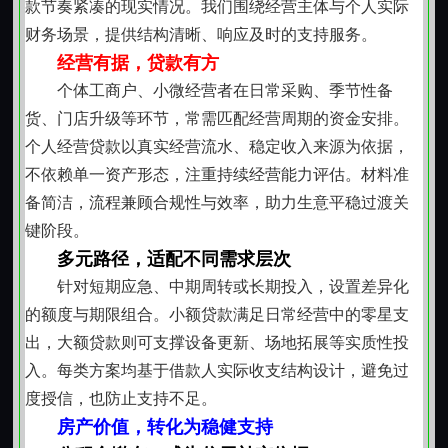
款节奏紧凑的现实情况。我们围绕经营主体与个人实际
比例、票据使用、平台回款路径）的理解，使资金安排
财务场景，提供结构清晰、响应及时的支持服务。
更贴合日常操作实际。
经营有据，贷款有方
流程清晰，协作顺畅
个体工商户、小微经营者在日常采购、季节性备
从资料提交到较终用款，各环节职责明确、反馈及
货、门店升级等环节，常需匹配经营周期的资金安排。
时。客户经理全程参与沟通，协助厘清材料要点，解释
个人经营贷款以真实经营流水、稳定收入来源为依据，
关键条款，同步进度变化。资料审核注重完整性与逻辑
不依赖单一资产形态，注重持续经营能力评估。材料准
一致性，避免反复补件影响节奏。签约前充分说明资金
备简洁，流程兼顾合规性与效率，助力生意平稳过渡关
用途规范要求及后续配合事项，保障双方预期一致。
键阶段。
稳健支持，长期陪伴
多元路径，适配不同需求层次
并非一次性资金供给，而是着眼于经营主体的成长
针对短期应急、中期周转或长期投入，设置差异化
轨迹。对履约良好、经营稳中有升的客户，在符合基本
的额度与期限组合。小额贷款满足日常经营中的零星支
条件前提下，可结合新阶段发展需要，探讨额度优化或
出，大额贷款则可支撑设备更新、场地拓展等实质性投
服务延伸可能。这种支持逻辑，源于对本地经济生态的
入。每类方案均基于借款人实际收支结构设计，避免过
持续观察与对经营者实际能力的客观认可。
度授信，也防止支持不足。
合规运作，边界清晰
房产价值，转化为稳健支持
所有操作严格遵循现行监管导向与行业规范，资金