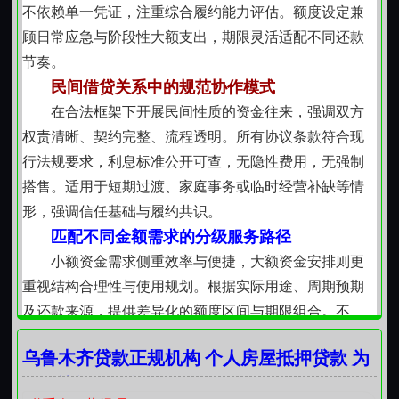
应，但杜绝冗余环节，避免重复提交，让每一份材料都
不依赖单一凭证，注重综合履约能力评估。额度设定兼
切实服务于判断本身。
顾日常应急与阶段性大额支出，期限灵活适配不同还款
【动态适配，持续优化】
节奏。
该支持机制并非静态规则，而是随乌鲁木齐住房保
民间借贷关系中的规范协作模式
障体系演进同步调整。例如，针对新市民、青年人群的
在合法框架下开展民间性质的资金往来，强调双方
阶段性特点，近年已优化了缴存时限认定方式；对多孩
权责清晰、契约完整、流程透明。所有协议条款符合现
家庭、老旧小区住户等群体，在用途范围与额度测算上
行法规要求，利息标准公开可查，无隐性费用，无强制
亦体现差异化考量。制度设计始终立足本地实际，回应
搭售。适用于短期过渡、家庭事务或临时经营补缺等情
真实生活场景中的细微变化。
形，强调信任基础与履约共识。
【稳住当下，托举未来】
匹配不同金额需求的分级服务路径
这笔资金不是替代长期财务规划的捷径，而是帮助
小额资金需求侧重效率与便捷，大额资金安排则更
市民渡过阶段性压力的缓冲支点。它不改变原有公积金
重视结构合理性与使用规划。根据实际用途、周期预期
贷款的申办节奏，也不影响未来购房时的贷款资格与额
及还款来源，提供差异化的额度区间与期限组合。不
度计算。相反，规范使用应急支持的经历，往往成为后
以“大小”简单划分产品，而以资金用途为导向，确保每笔
续申请大额住房贷款时，反映家庭财务韧性的积极参
乌鲁木齐贷款正规机构 个人房屋抵押贷款 为
支持都具备明确落地场景。
考。安居从来不是孤点，而是一连串扎实步骤的自然延
您解决资金困扰
助力本地小微主体的经营性资金补充