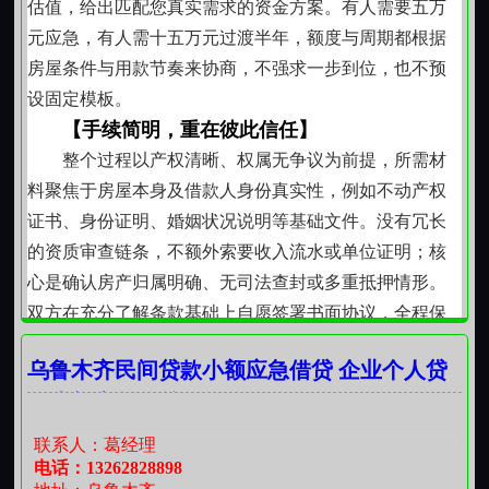
估值，给出匹配您真实需求的资金方案。有人需要五万
元应急，有人需十五万元过渡半年，额度与周期都根据
房屋条件与用款节奏来协商，不强求一步到位，也不预
设固定模板。
【手续简明，重在彼此信任】
整个过程以产权清晰、权属无争议为前提，所需材
料聚焦于房屋本身及借款人身份真实性，例如不动产权
证书、身份证明、婚姻状况说明等基础文件。没有冗长
的资质审查链条，不额外索要收入流水或单位证明；核
心是确认房产归属明确、无司法查封或多重抵押情形。
双方在充分了解条款基础上自愿签署书面协议，全程保
持坦诚沟通。
乌鲁木齐民间贷款小额应急借贷 企业个人贷
【节奏贴合生活节拍】
款小额应急借贷
签约后资金安排兼顾效率与稳妥。资料齐备、权属
核实无误，通常可在数个工作日内完成款项交付。这不
联系人：葛经理
是追求速度的竞赛，而是确保每一步都经得起推敲：评
电话：13262828898