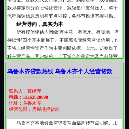
得珍视。
款规律定制分阶段偿还安排，减轻集中支付压力。整个
乌鲁木齐本地居民与长期经营者，在面临阶段性资
流程强调信息透明与节点可控，各环节推进有据可循。
金安排时，多一种稳妥选择，便少一分被动焦虑。以房
经营导向，真实为本
产为纽带，连接现实所需与可持续偿付能力，是这里始
所有授信评估均围绕“有生意、有流水、有场地、有
终坚守的服务内核。
持续性”四个基本面展开。不脱离实际经营空谈信用，也
不将非经营性资产作为主要判断依据。实地走访侧重了
解主营产品、客户结构、上下游合作稳定性及当前经营
难点，确保资金用途切实服务于业务运转本身。这种以
乌鲁木齐贷款热线 乌鲁木齐个人经营贷款
经营实质为锚点的方式，使支持更具针对性和可持续
性。
本地经验，理解深入
联系人：葛经理
长期服务于乌鲁木齐多类业态，熟悉本地市场特
电话：13262828898
地址：乌鲁木齐
点：从二道桥商圈的小商品批发，到经开区的轻工制
经营范围：房屋抵押贷款
造；从米东区的农产品加工，到高新区的科技型小微服
务企业。不同行业结算周期、账期习惯、淡旺季差异均
乌鲁木齐本地资金需求者常面临周转节点明确、用
有对应考量。方案设计中融入对本地结算方式（如现金