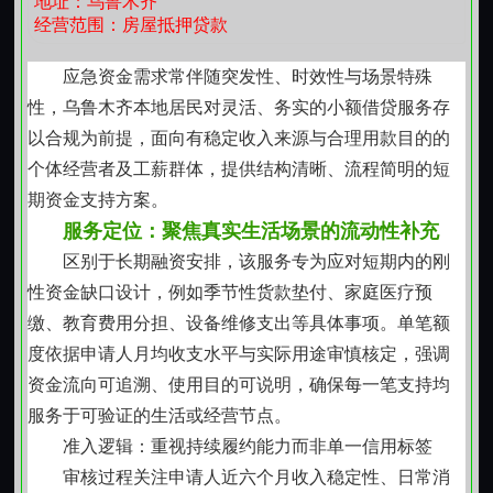
地址：乌鲁木齐
估留有余地，协议写清权责，付款前再次确认用途与还
经营范围：房屋抵押贷款
款意愿。许多朋友反馈，这笔钱真正解了燃眉之急，又
没打乱原有生活节奏。
应急资金需求常伴随突发性、时效性与场景特殊
【还款方式灵活，不添额外负担】
性，乌鲁木齐本地居民对灵活、务实的小额借贷服务存
利息按实际使用天数计收，没有隐形费用，也没有
以合规为前提，面向有稳定收入来源与合理用款目的的
提前还款违约金。若资金回笼早，可随时结清；若短期
个体经营者及工薪群体，提供结构清晰、流程简明的短
仍有压力，也可协商分阶段偿还本金。我们理解生活中
期资金支持方案。
变数常有，因此在约定范围内保留适度弹性，不因一次
服务定位：聚焦真实生活场景的流动性补充
延期就改变合作基础。长期相处靠的是相互体谅，而非
区别于长期融资安排，该服务专为应对短期内的刚
单方面约束。
性资金缺口设计，例如季节性货款垫付、家庭医疗预
【守护本地人的安居底气】
缴、教育费用分担、设备维修支出等具体事项。单笔额
在乌鲁木齐生活多年，了解一套房对一个家庭意味
度依据申请人月均收支水平与实际用途审慎核定，强调
着什么它不只是砖瓦水泥，更是安身立命的依托。正因
资金流向可追溯、使用目的可说明，确保每一笔支持均
如此，我们格外珍视每一次托付：不诱导多借，不模糊
服务于可验证的生活或经营节点。
权责，不把房产当作冷冰冰的抵押物，而是看作一份沉
准入逻辑：重视持续履约能力而非单一信用标签
甸甸的信任。许多老客户介绍亲友前来，正是源于过程
审核过程关注申请人近六个月收入稳定性、日常消