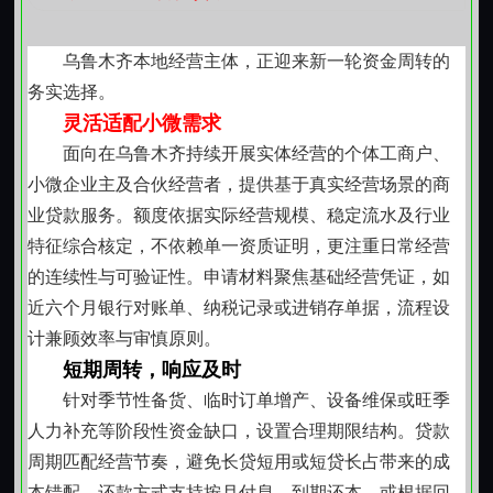
留痕可溯。不承诺无法兑现的时效，不模糊关键条款，
不诱导非理性借贷决策。工作人员熟悉乌鲁木齐各片区
乌鲁木齐本地经营主体，正迎来新一轮资金周转的
房产流通现状，能就评估区间、还款节奏、提前结清等
务实选择。
常见关切给出务实参考。
灵活适配小微需求
信任始于透明，成于持续践行
面向在乌鲁木齐持续开展实体经营的个体工商户、
从初次咨询到较终结清，每个环节都预留充分确认
小微企业主及合伙经营者，提供基于真实经营场景的商
时间。若对项流程存在疑问，可随时调阅对应阶段的操
业贷款服务。额度依据实际经营规模、稳定流水及行业
作依据；若家庭结构或收入来源发生变化，亦支持在合
特征综合核定，不依赖单一资质证明，更注重日常经营
规前提下协商调整方案。这种弹性并非降低标准，而是
的连续性与可验证性。申请材料聚焦基础经营凭证，如
让金融支持真正嵌入生活变化节奏之中。
近六个月银行对账单、纳税记录或进销存单据，流程设
稳住当下，才能谋划将来
计兼顾效率与审慎原则。
资金问题从来不是孤立事件，它常与职业转型、家
短期周转，响应及时
庭责任、城市生活成本等现实因素交织。正因如此，每
针对季节性备货、临时订单增产、设备维保或旺季
一次服务都试图超越单纯的资金交付，成为一次对财务
人力补充等阶段性资金缺口，设置合理期限结构。贷款
状态的共同梳理。当房产不再仅是安身之所，也能成为
周期匹配经营节奏，避免长贷短用或短贷长占带来的成
应对变局的缓冲垫，那份踏实感，往往比数字本身更值
本错配。还款方式支持按月付息、到期还本，或根据回