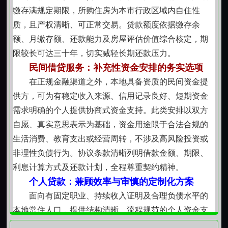
缴存满规定期限，所购住房为本市行政区域内自住性
质，且产权清晰、可正常交易。贷款额度依据缴存余
额、月缴存额、还款能力及房屋评估价值综合核定，期
限较长可达三十年，切实减轻长期还款压力。
民间借贷服务：补充性资金安排的务实选项
在正规金融渠道之外，本地具备资质的民间资金提
供方，可为有稳定收入来源、信用记录良好、短期资金
需求明确的个人提供协商式资金支持。此类安排以双方
自愿、真实意思表示为基础，资金用途限于合法合规的
生活消费、教育支出或经营周转，不涉及高风险投资或
非理性负债行为。协议条款清晰列明借款金额、期限、
利息计算方式及还款计划，全程尊重契约精神。
个人贷款：兼顾效率与审慎的定制化方案
面向有固定职业、持续收入证明及合理负债水平的
本地常住人口，提供结构清晰、流程规范的个人资金支
持服务。申请材料简洁，侧重对实际偿债能力的客观评